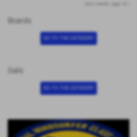
Num. 4 results - page 1 of 1
Boards
GO TO THE CATEGORY
Sails
GO TO THE CATEGORY