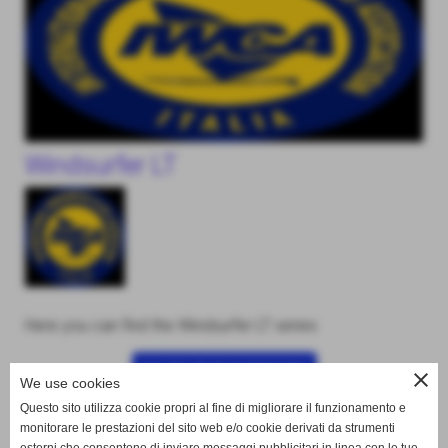
Windsurfer LT
Here you can find the Windsurfer LT series
GO TO THE CATEGORY
close
We use cookies
Questo sito utilizza cookie propri al fine di migliorare il funzionamento e
monitorare le prestazioni del sito web e/o cookie derivati da strumenti